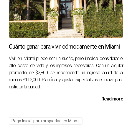
compartida y utilizó el dinero que habría gastado en un
apartamento para aumentar sus ahorros. Con un enfoque
disciplinado, logró reunir un pago inicial significativo que le
permitió comprar su primera casa en un área deseada.
Cuánto ganar para vivir cómodamente en Miami
"Comencé a trabajar horas extra y utilicé esos
ingresos para ahorrar. En un año, pude reunir
Vivir en Miami puede ser un sueño, pero implica considerar el
suficiente para un pago inicial y comprar mi
alto costo de vida y los ingresos necesarios. Con un alquiler
primer hogar."
promedio de $2,800, se recomienda un ingreso anual de al
menos $112,000. Planificar y ajustar expectativas es clave para
José, un padre soltero, utilizó su determinación para
disfrutar la ciudad.
cambiar su situación financiera. Aumentó su trabajo y se
Read more
comprometió a ahorrar todo su ingreso adicional, lo que le
permitió alcanzar su objetivo más rápidamente.
Pago Inicial para propiedad en Miami
Reflexiones finales