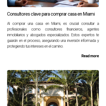
Inversiones inteligentes:
Si tu horizonte de ahorro es
más largo, considera invertir tus ahorros en
instrumentos que ofrezcan un rendimiento mejor que
Consultores clave para comprar casa en Miami
las cuentas de ahorro tradicionales. Recuerda que
siempre es crucial hacer una investigación profunda
Al comprar una casa en Miami, es crucial consultar a
antes de invertir.
profesionales como consultores financieros, agentes
inmobiliarios y abogados especializados. Estos expertos te
Ejemplos de éxito
guiarán en el proceso, asegurando una inversión informada y
protegiendo tus intereses en el camino.
Analicemos algunos casos de individuos que lograron
ahorrar para el pago inicial de una casa y cómo sus
Read more
esfuerzos dieron fruto.
"Ahorré durante tres años y reduje mis gastos al
mínimo. Compré mi casa en un suburbio que
ofrecía viviendas a buen precio y ahora disfruto
de una hipoteca manejable."
María, una joven profesional, vivió en una habitación