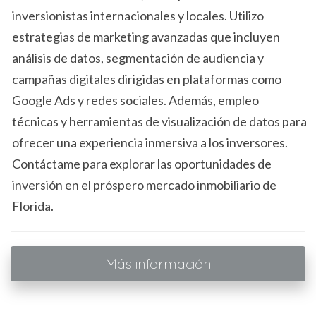
inversionistas internacionales y locales. Utilizo
comprometen a este tipo de ahorro desarrollan hábitos
que son beneficiosos a largo plazo. La planificación y la
estrategias de marketing avanzadas que incluyen
priorización de los gastos son habilidades que, sin duda,
análisis de datos, segmentación de audiencia y
serán útiles en el futuro, tanto para la administración de su
campañas digitales dirigidas en plataformas como
hogar como para otras inversiones financieras.
Google Ads y redes sociales. Además, empleo
técnicas y herramientas de visualización de datos para
Ventajas de un pago inicial alto
ofrecer una experiencia inmersiva a los inversores.
Un pago inicial adecuado ofrece múltiples beneficios que
Contáctame para explorar las oportunidades de
pueden influir en la experiencia del propietario. Aquí se
inversión en el próspero mercado inmobiliario de
presentan algunas ventajas clave:
Florida.
Mejores tasas de interés:
Los prestamistas ofrecen
tasas de interés más atractivas a aquellos que
pueden realizar un pago inicial mayor, lo que puede
Más información
resultar en ahorros significativos a lo largo del
tiempo.
Menos gastos mensuales:
Un pago inicial más