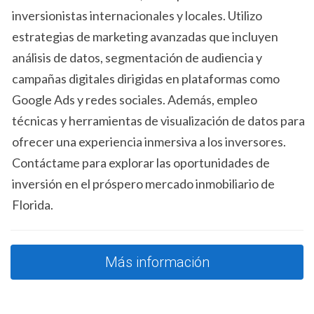
vivienda que se adapte a tus necesidades y estilo de vida.
inversionistas internacionales y locales. Utilizo
estrategias de marketing avanzadas que incluyen
Requisitos del Programa FHA
análisis de datos, segmentación de audiencia y
A pesar de sus ventajas, existen ciertos requisitos que los
campañas digitales dirigidas en plataformas como
solicitantes deben cumplir para calificar para el programa
FHA. Estos requisitos aseguran que los prestatarios tengan
Google Ads y redes sociales. Además, empleo
la capacidad de asumir la responsabilidad financiera de un
técnicas y herramientas de visualización de datos para
préstamo hipotecario.
ofrecer una experiencia inmersiva a los inversores.
Documentación Necesaria
Contáctame para explorar las oportunidades de
Los documentos esenciales que necesitarás para solicitar
inversión en el próspero mercado inmobiliario de
el préstamo FHA incluyen:
Florida.
Comprobantes de ingresos (talones de pago,
declaraciones de impuestos)
Información sobre activos y ahorros
Historial de crédito y de deudas
Más información
Identificación personal (licencia de conducir,
pasaporte)
La presentación de esta documentación es fundamental