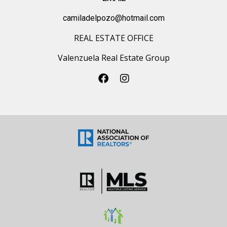
¿Cuáles son los costos de cierre asociados con
el préstamo FHA?
camiladelpozo@hotmail.com
Los costos de cierre generalmente oscilan entre el 2% y el
REAL ESTATE OFFICE
5% del precio de compra de la vivienda. Sin embargo,
muchos de estos costos pueden ser financiados en el
Valenzuela Real Estate Group
préstamo FHA.
¿Puedo utilizar el programa FHA para comprar
una casa de vacaciones?
No, el programa FHA está diseñado para la compra de
vivienda principal y no se puede utilizar para la compra de
propiedades de inversión o casas de vacaciones.
¿Es posible refinanciar un préstamo FHA?
Sí, los préstamos FHA se pueden refinanciar, lo que puede
ser beneficioso si quieres aprovechar tasas de interés más
bajas o mejorar tus condiciones de préstamo a medida
que tu situación financiera cambia.