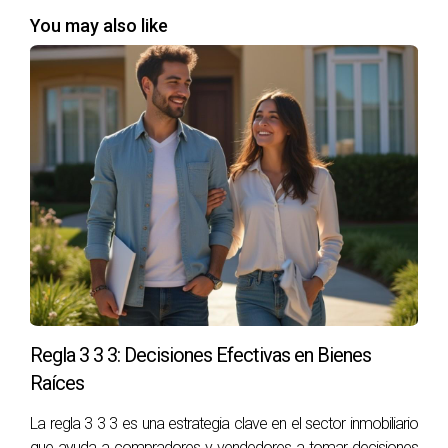
You may also like
Tipos de programas de asistencia
Miami ofrece una variedad de programas que están
diseñados para abordar las distintas necesidades de los
compradores primerizos. A continuación se presentan
algunos de los más destacados:
Asistencia para el pago inicial:
Muchos programas
proporcionan subvenciones o préstamos a bajo
interés para ayudar a cubrir el depósito inicial, que
generalmente es el mayor obstáculo para muchos
compradores.
Programas de financiamiento preferencial:
A través
de ciertas instituciones financieras, puede haber
Regla 3 3 3: Decisiones Efectivas en Bienes
acceso a tasas de interés reducidas y condiciones
Raíces
favorables que hacen que la hipoteca sea más
manejable.
La regla 3 3 3 es una estrategia clave en el sector inmobiliario
Subsidios estatales o locales:
Algunos gobiernos
que ayuda a compradores y vendedores a tomar decisiones