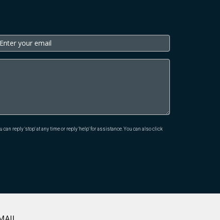
an reply 'stop' at any time or reply 'help' for assistance. You can also click
MAIL