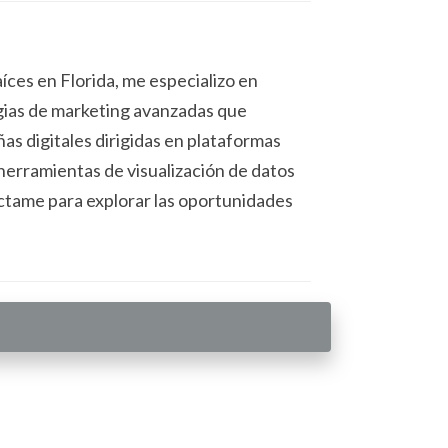
Al considerar factores como la ubicación, el
íces en Florida, me especializo en
tegias de marketing avanzadas que
as digitales dirigidas en plataformas
herramientas de visualización de datos
áctame para explorar las oportunidades