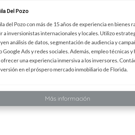
la Del Pozo
n a largo plazo que requiere una planificación cuidadosa. 
iera, podrás tomar una decisión informada.
la del Pozo con más de 15 años de experiencia en bienes ra
ir a inversionistas internacionales y locales. Utilizo estra
uyen análisis de datos, segmentación de audiencia y campañ
 Google Ads y redes sociales. Además, empleo técnicas y 
 ofrecer una experiencia inmersiva a los inversores. Cont
nversión en el próspero mercado inmobiliario de Florida.
Más información