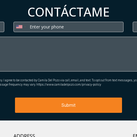
CONTÁCTAME
I agree to be contacted by Camila Del Pozo via call, email, and text. To opt out from text messages, you c
essage frequency may vary.
https://www.camiladelpozo.com/privacy-policy
Submit
ADDRESS
E